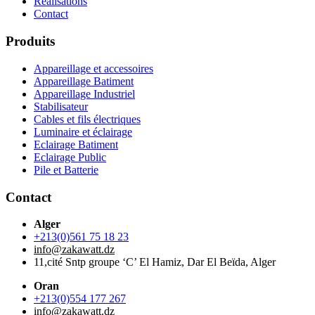
Réalisations
Contact
Produits
Appareillage et accessoires
Appareillage Batiment
Appareillage Industriel
Stabilisateur
Cables et fils électriques
Luminaire et éclairage
Eclairage Batiment
Eclairage Public
Pile et Batterie
Contact
Alger
+213(0)561 75 18 23
info@zakawatt.dz
11,cité Sntp groupe ‘C’ El Hamiz, Dar El Beïda, Alger
Oran
+213(0)554 177 267
info@zakawatt.dz