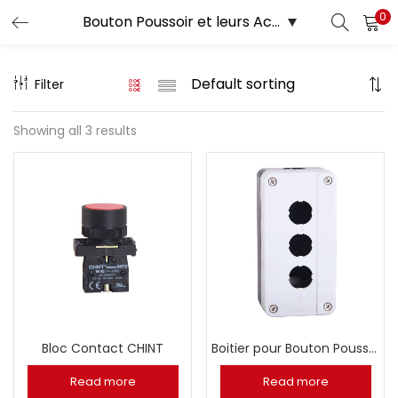
0
LOGIN
Filter
Enter your username and password to login.
Showing all 3 results
Remember me
Login
Lost password?
Bloc Contact CHINT
Boitier pour Bouton Poussoir
Read more
Read more