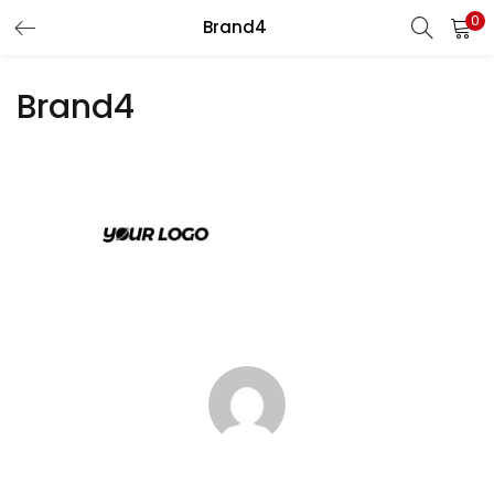
0
Brand4
LOGIN
Brand4
Enter your username and password to login.
Remember me
Login
Lost password?