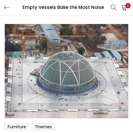
0
Empty Vessels Bake the Most Noise
LOGIN
Enter your username and password to login.
Remember me
Login
Lost password?
Furniture
Themes