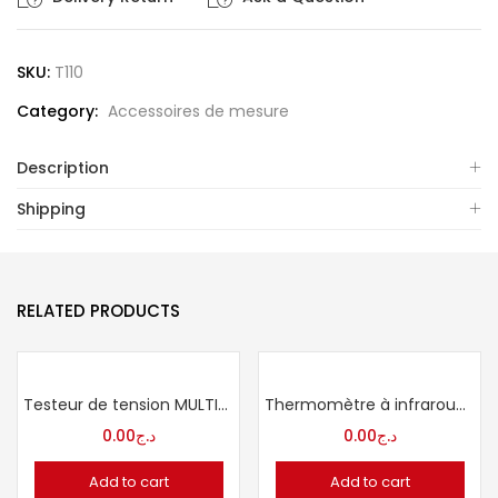
SKU:
T110
Category:
Accessoires de mesure
Description
Shipping
RELATED PRODUCTS
Testeur de tension MULTIMETRIX
Thermomètre à infrarouge FLUKE
0.00
د.ج
0.00
د.ج
Add to cart
Add to cart