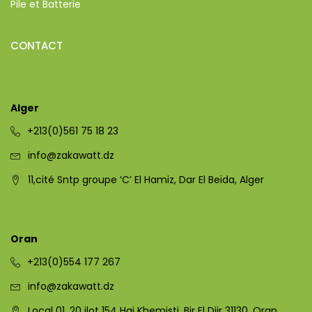
Pile et Batterie
CONTACT
Alger
+213(0)561 75 18 23
info@zakawatt.dz
11,cité Sntp groupe ‘C’ El Hamiz, Dar El Beïda, Alger
Oran
+213(0)554 177 267
info@zakawatt.dz
Local 01, 20 ilot 154 Hai Khemisti, Bir El Djir 31130, Oran