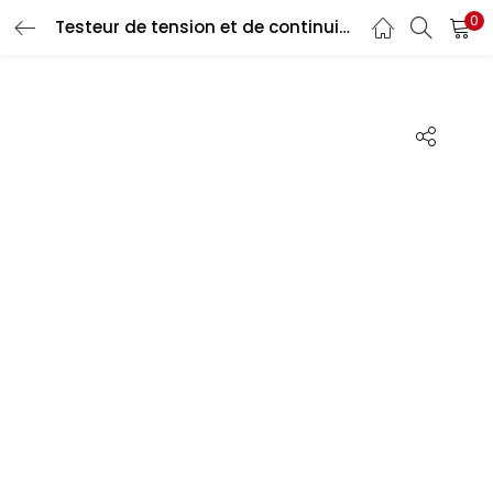
0
Testeur de tension et de continuité FLUKE
LOGIN
Enter your username and password to login.
Remember me
Login
Lost password?